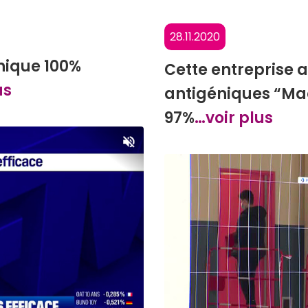
28.11.2020
nique 100%
Cette entreprise a
us
antigéniques “Mad
97%
…voir plus