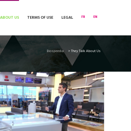
 ABOUT US
TERMS OF USE
LEGAL
FR
EN
Biospeedia
>
They Talk About Us