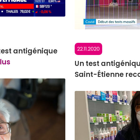
22.11.2020
 test antigénique
lus
Un test antigéniq
Saint-Étienne re