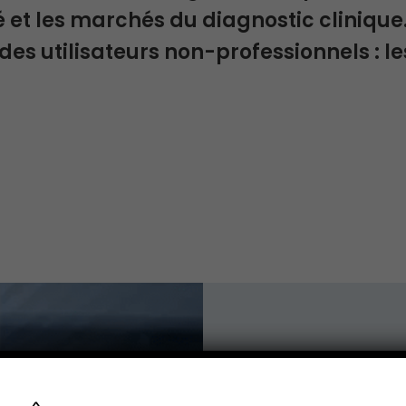
é et les marchés du diagnostic clinique
des utilisateurs non-professionnels : le