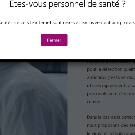
Êtes-vous personnel de santé ?
Des kits de 
au diagnost
sentés sur ce site internet sont réservés exclusivement aux profess
Fermer
Nous vous proposons di
maladies infectieuses.
pour la détection quali
anticorps (tests sérolog
utilisés rapidement, à 
protocole peut être réa
œuvre.
Dans le cas de la détec
nous proposons des test
le virus) et antigénique