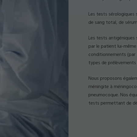
Les tests sérologiques s
de sang total, de séru
Les tests antigéniques s
par le patient lui-même 
conditionnements (par 25
types de prélèvements 
Nous proposons égaleme
méningite à méningocoq
pneumocoque. Nos équip
tests permettant de dét