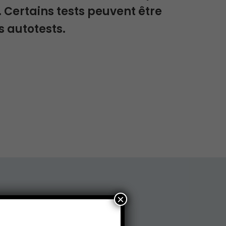
. Certains tests peuvent être
s autotests.
×