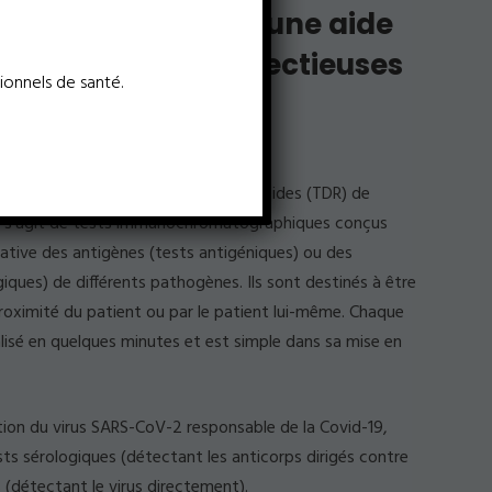
tests rapides pour une aide
ic de maladies infectieuses
ionnels de santé.
vers kits de Tests de Diagnostic Rapides (TDR) de
 Il s’agit de tests immunochromatographiques conçus
tative des antigènes (tests antigéniques) ou des
iques) de différents pathogènes. Ils sont destinés à être
proximité du patient ou par le patient lui-même. Chaque
lisé en quelques minutes et est simple dans sa mise en
tion du virus SARS-CoV-2 responsable de la Covid-19,
s sérologiques (détectant les anticorps dirigés contre
s (détectant le virus directement).